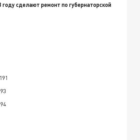
23 году сделают ремонт по губернаторской
191
193
194