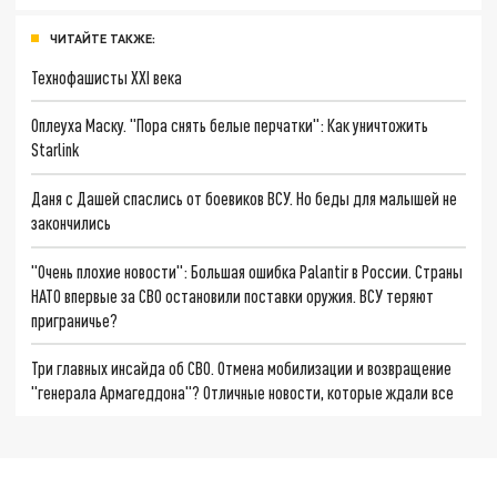
ЧИТАЙТЕ ТАКЖЕ:
Технофашисты XXI века
Оплеуха Маску. "Пора снять белые перчатки": Как уничтожить
Starlink
Даня с Дашей спаслись от боевиков ВСУ. Но беды для малышей не
закончились
"Очень плохие новости": Большая ошибка Palantir в России. Страны
НАТО впервые за СВО остановили поставки оружия. ВСУ теряют
приграничье?
Три главных инсайда об СВО. Отмена мобилизации и возвращение
"генерала Армагеддона"? Отличные новости, которые ждали все