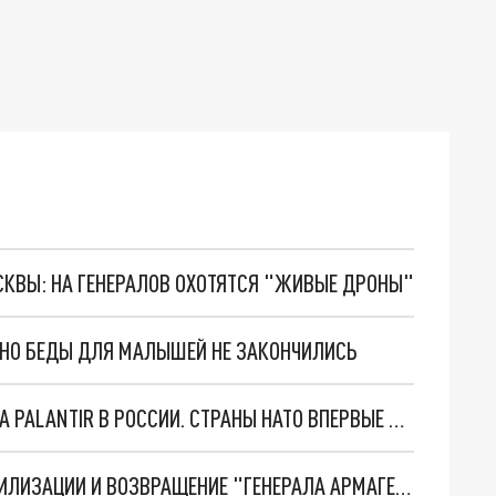
ОСКВЫ: НА ГЕНЕРАЛОВ ОХОТЯТСЯ "ЖИВЫЕ ДРОНЫ"
. НО БЕДЫ ДЛЯ МАЛЫШЕЙ НЕ ЗАКОНЧИЛИСЬ
"ОЧЕНЬ ПЛОХИЕ НОВОСТИ": БОЛЬШАЯ ОШИБКА PALANTIR В РОССИИ. СТРАНЫ НАТО ВПЕРВЫЕ ЗА СВО ОСТАНОВИЛИ ПОСТАВКИ ОРУЖИЯ. ВСУ ТЕРЯЮТ ПРИГРАНИЧЬЕ?
ТРИ ГЛАВНЫХ ИНСАЙДА ОБ СВО. ОТМЕНА МОБИЛИЗАЦИИ И ВОЗВРАЩЕНИЕ "ГЕНЕРАЛА АРМАГЕДДОНА"? ОТЛИЧНЫЕ НОВОСТИ, КОТОРЫЕ ЖДАЛИ ВСЕ