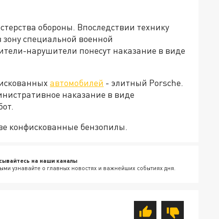
терства обороны. Впоследствии технику
 зону специальной военной
ители-нарушители понесут наказание в виде
фискованных
автомобилей
- элитный Porsche.
нистративное наказание в виде
от.
две конфискованные бензопилы.
сывайтесь на наши каналы
ыми узнавайте о главных новостях и важнейших событиях дня.