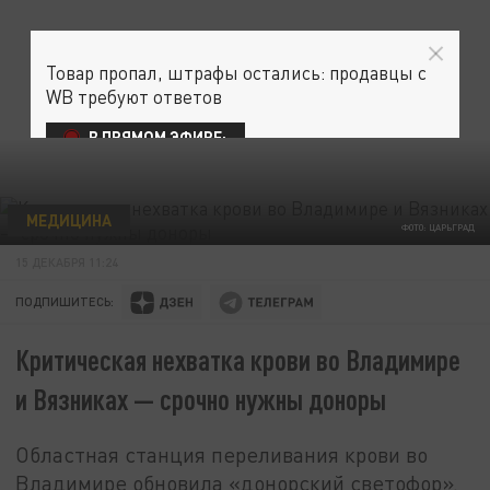
Товар пропал, штрафы остались: продавцы с
WB требуют ответов
В ПРЯМОМ ЭФИРЕ:
МЕДИЦИНА
ФОТО: ЦАРЬГРАД
15 ДЕКАБРЯ 11:24
ПОДПИШИТЕСЬ:
Критическая нехватка крови во Владимире
и Вязниках — срочно нужны доноры
Областная станция переливания крови во
Владимире обновила «донорский светофор».