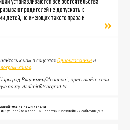
иции устанавливаются все обстоятельства
ризывают родителей не допускать к
и детей, не имеющих такого права и
няйтесь к нам в соцсетях
Одноклассники
и
елеграм-канал
.
 “Царьград Владимир/Иваново”, присылайте свои
ю почту vladimir@tsargrad.tv.
сывайтесь на наши каналы
ыми узнавайте о главных новостях и важнейших событиях дня.