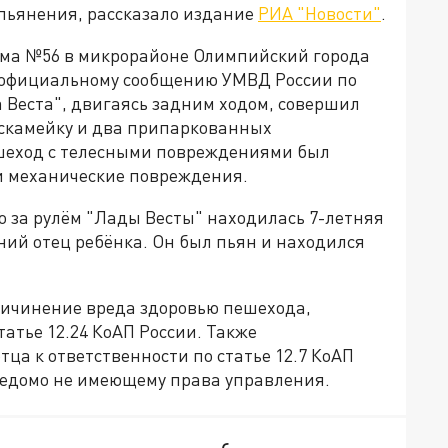
опьянения, рассказало издание
РИА "Новости"
.
е дома №56 в микрорайоне Олимпийский города
 официальному сообщению УМВД России по
 Веста", двигаясь задним ходом, совершил
а скамейку и два припаркованных
ешеход с телесными повреждениями был
и механические повреждения.
о за рулём "Лады Весты" находилась 7-летняя
ний отец ребёнка. Он был пьян и находился
ричинение вреда здоровью пешехода,
атье 12.24 КоАП России. Также
ца к ответственности по статье 12.7 КоАП
аведомо не имеющему права управления.