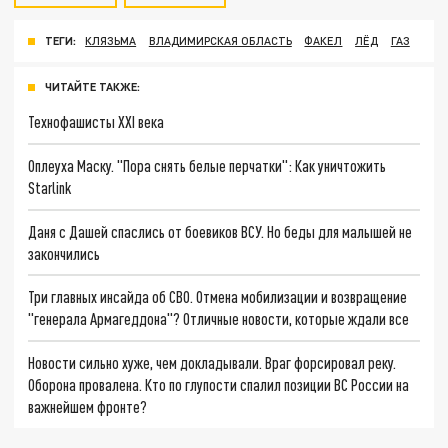
ТЕГИ:
КЛЯЗЬМА
ВЛАДИМИРСКАЯ ОБЛАСТЬ
ФАКЕЛ
ЛЁД
ГАЗ
ЧИТАЙТЕ ТАКЖЕ:
Технофашисты XXI века
Оплеуха Маску. "Пора снять белые перчатки": Как уничтожить
Starlink
Даня с Дашей спаслись от боевиков ВСУ. Но беды для малышей не
закончились
Три главных инсайда об СВО. Отмена мобилизации и возвращение
"генерала Армагеддона"? Отличные новости, которые ждали все
Новости сильно хуже, чем докладывали. Враг форсировал реку.
Оборона провалена. Кто по глупости спалил позиции ВС России на
важнейшем фронте?