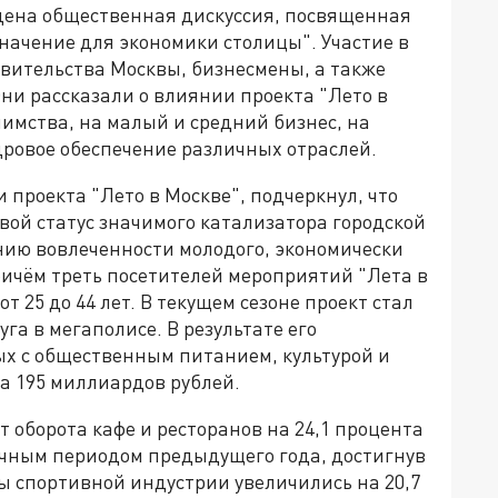
дена общественная дискуссия, посвященная
значение для экономики столицы". Участие в
вительства Москвы, бизнесмены, а также
ни рассказали о влиянии проекта "Лето в
имства, на малый и средний бизнес, на
адровое обеспечение различных отраслей.
проекта "Лето в Москве", подчеркнул, что
вой статус значимого катализатора городской
нию вовлеченности молодого, экономически
ричём треть посетителей мероприятий "Лета в
т 25 до 44 лет. В текущем сезоне проект стал
га в мегаполисе. В результате его
х с общественным питанием, культурой и
а 195 миллиардов рублей.
 оборота кафе и ресторанов на 24,1 процента
ичным периодом предыдущего года, достигнув
ы спортивной индустрии увеличились на 20,7