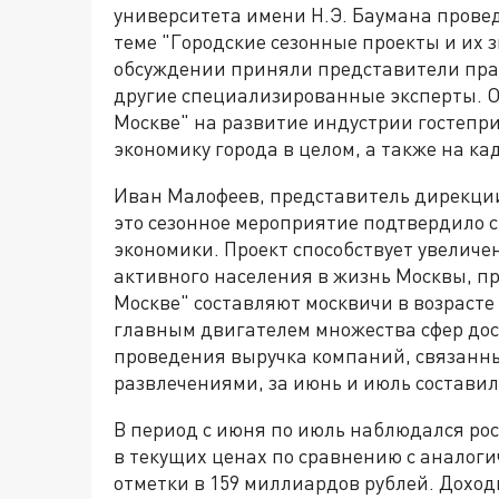
университета имени Н.Э. Баумана прове
теме "Городские сезонные проекты и их 
обсуждении приняли представители пра
другие специализированные эксперты. О
Москве" на развитие индустрии гостепри
экономику города в целом, а также на к
Иван Малофеев, представитель дирекции 
это сезонное мероприятие подтвердило с
экономики. Проект способствует увеличе
активного населения в жизнь Москвы, п
Москве" составляют москвичи в возрасте о
главным двигателем множества сфер досу
проведения выручка компаний, связанны
развлечениями, за июнь и июль составил
В период с июня по июль наблюдался рост
в текущих ценах по сравнению с аналог
отметки в 159 миллиардов рублей. Доход