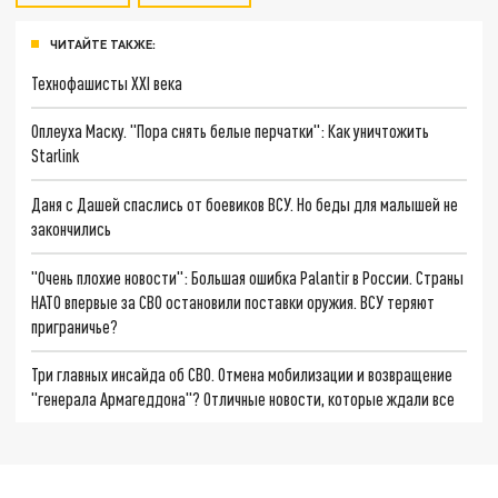
ЧИТАЙТЕ ТАКЖЕ:
Технофашисты XXI века
Оплеуха Маску. "Пора снять белые перчатки": Как уничтожить
Starlink
Даня с Дашей спаслись от боевиков ВСУ. Но беды для малышей не
закончились
"Очень плохие новости": Большая ошибка Palantir в России. Страны
НАТО впервые за СВО остановили поставки оружия. ВСУ теряют
приграничье?
Три главных инсайда об СВО. Отмена мобилизации и возвращение
"генерала Армагеддона"? Отличные новости, которые ждали все