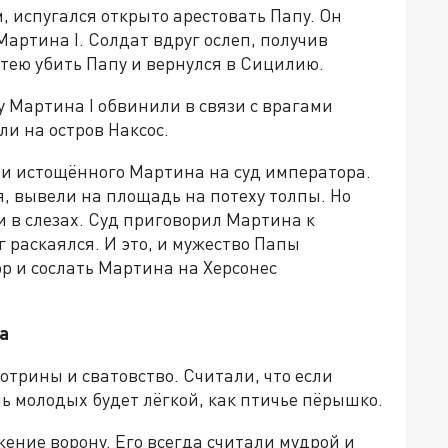
 испугался открыто арестовать Папу. Он
Мартина I. Солдат вдруг ослеп, получив
тею убить Папу и вернулся в Сицилию.
у Мартина I обвинили в связи с врагами
ли на остров Наксос.
ли истощённого Мартина на суд императора.
я, вывели на площадь на потеху толпы. Но
 в слезах. Суд приговорил Мартина к
 раскаялся. И это, и мужество Папы
р и сослать Мартина на Херсонес
а
трины и сватовство. Считали, что если
ь молодых будет лёгкой, как птичье пёрышко.
ние ворону. Его всегда считали мудрой и