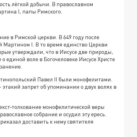
ость лёгкой добычи. В православном
ртина I, папы Римского.
ие в Римской церкви. В 649 году после
й Мартином I. В то время единство Церкви
рые утверждали, что в Иисусе две природы,
 о единой воле в Богочеловеке Иисусе Христе
транение.
тинопольский Павел II были монофелитами.
 этакий запрет об упоминании о двух волях в
текст-толкование монофелитической веры
равославное собрание и осудил эту ересь.
риказал доставить к нему святителя