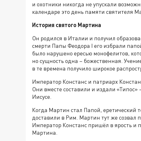
и охотники никогда не упускали возможн
календаре это день памяти святителя Ма
История святого Мартина
Он родился в Италии и получил образован
смерти Папы Феодора I его избрали папо
было нарушено ересью монофелитов, кото
но сущность одна – божественная. Учение
в те времена получило широкое распрос
Император Констанс и патриарх Констан
Они вместе составили и издали «Типос» –
Иисусе.
Когда Мартин стал Папой, еретический 
доставили в Рим. Мартин тут же созвал п
Император Констанс пришёл в ярость и п
Мартина.