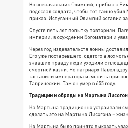
Но военачальник Олимпий, прибыв в Рим,
подослал солдата, чтобы тот тайно убил 
приказ. Испуганный Олимпий оставил за
Спустя пять лет попытку повторили. Пап
империи, в осуждении Богоматери и увез
Через год издевательств воины достави
Его уже постаревшего, одетого в лохмоть
знавшие правду люди уходили с площади
смертной казни. Но патриарх Павел вдруг
заставили императора изменить пригово
Таврический. Там он умер в 655 году.
Традиции и обряды на Мартына Лисогон
На Мартына традиционно устраивали смо
сделать это на Мартына Лисогона – жизн
На Мартына было принято выказать уваже