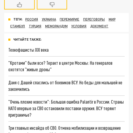
ТЕГИ:
РОССИЯ
УКРАИНА
ПЕРЕМИРИЕ
ПЕРЕГОВОРЫ
МИР
СТАМБУЛ
ТУРЦИЯ
МЕМОРАНДУМ
УСЛОВИЯ
ДОКУМЕНТ
ЧИТАЙТЕ ТАКЖЕ:
Технофашисты XXI века
"Кротами" были все? Теракт в центре Москвы: На генералов
охотятся "живые дроны"
Даня с Дашей спаслись от боевиков ВСУ. Но беды для малышей не
закончились
"Очень плохие новости": Большая ошибка Palantir в России. Страны
НАТО впервые за СВО остановили поставки оружия. ВСУ теряют
приграничье?
Три главных инсайда об СВО. Отмена мобилизации и возвращение