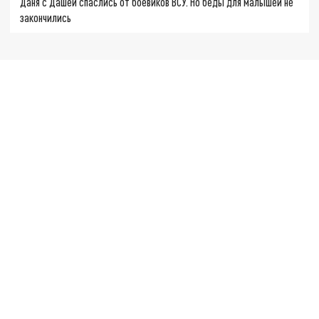
Даня с Дашей спаслись от боевиков ВСУ. Но беды для малышей не
закончились