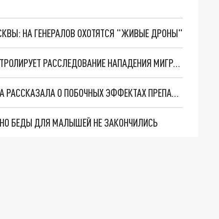
ОСКВЫ: НА ГЕНЕРАЛОВ ОХОТЯТСЯ "ЖИВЫЕ ДРОНЫ"
ЖЁСТКАЯ РЕАКЦИЯ: ГЛАВА СК ЛИЧНО ПРОКОНТРОЛИРУЕТ РАССЛЕДОВАНИЕ НАПАДЕНИЯ МИГРАНТОВ НА ЧЕЛЯБИНЦА
УРОЖЕНКА НОВОСИБИРСКА МАРИЯ ШУМАКОВА РАССКАЗАЛА О ПОБОЧНЫХ ЭФФЕКТАХ ПРЕПАРАТА ДЛЯ ПОХУДЕНИЯ
. НО БЕДЫ ДЛЯ МАЛЫШЕЙ НЕ ЗАКОНЧИЛИСЬ