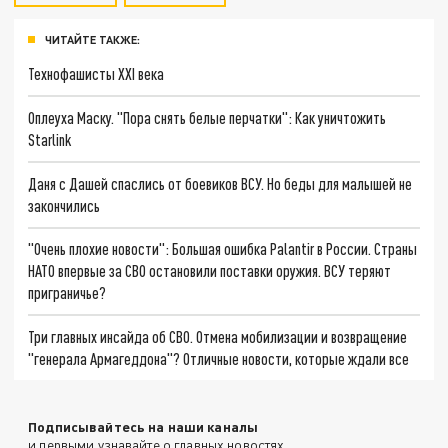
ЧИТАЙТЕ ТАКЖЕ:
Технофашисты XXI века
Оплеуха Маску. "Пора снять белые перчатки": Как уничтожить
Starlink
Даня с Дашей спаслись от боевиков ВСУ. Но беды для малышей не
закончились
"Очень плохие новости": Большая ошибка Palantir в России. Страны
НАТО впервые за СВО остановили поставки оружия. ВСУ теряют
приграничье?
Три главных инсайда об СВО. Отмена мобилизации и возвращение
"генерала Армагеддона"? Отличные новости, которые ждали все
Подписывайтесь на наши каналы
и первыми узнавайте о главных новостях