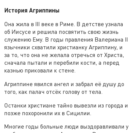
История Агриппины
Она жила в III веке в Риме. В детстве узнала
об Иисусе и решила посвятить свою жизнь
служению Ему. В годы правления Валериана II
язычники схватили христианку Агриппину, и
за то, что она не желала отречься от Христа,
сначала пытали и перебили кости, а перед
казнью приковали к стене.
Агриппине явился ангел и забрал её душу до
того, как палач отсёк голову от тела.
Останки христиане тайно вывезли из города и
позже похоронили их в Сицилии.
Многие годы больные люди выздоравливали у