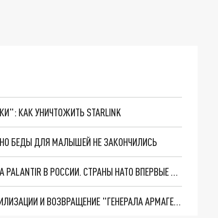
ТКИ": КАК УНИЧТОЖИТЬ STARLINK
. НО БЕДЫ ДЛЯ МАЛЫШЕЙ НЕ ЗАКОНЧИЛИСЬ
"ОЧЕНЬ ПЛОХИЕ НОВОСТИ": БОЛЬШАЯ ОШИБКА PALANTIR В РОССИИ. СТРАНЫ НАТО ВПЕРВЫЕ ЗА СВО ОСТАНОВИЛИ ПОСТАВКИ ОРУЖИЯ. ВСУ ТЕРЯЮТ ПРИГРАНИЧЬЕ?
ТРИ ГЛАВНЫХ ИНСАЙДА ОБ СВО. ОТМЕНА МОБИЛИЗАЦИИ И ВОЗВРАЩЕНИЕ "ГЕНЕРАЛА АРМАГЕДДОНА"? ОТЛИЧНЫЕ НОВОСТИ, КОТОРЫЕ ЖДАЛИ ВСЕ