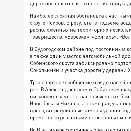
дорожное полотно и затопления приусад
Наиболее сложная обстановка с частным
округе Покров. В результате подъёма вод
расположенных на территориях нескольк
товариществ: «Березка», «Волгарь», «Вол
В Судогодском районе под постоянным ко
а также один участок автомобильной дор
Собинского округа зафиксировано подто
Сокольники и участка дороги у деревни Х
Транспортное сообщение в ряде населён
рек. В Александровском и Собинском окр
низководных моста, расположенных близ
Новосёлка и Чижово, а также ряд участк
проводят регулярные замеры уровня вод
временно отрезанными от основных маг
Во Владимире состоялась благотворител