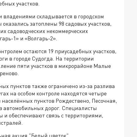
ебных участков.
и владениями складывается в городском
ы оказались затоплены 98 садовых участков,
их садоводческих некоммерческих
гарь-1» и «Волгарь-2».
нтролем остаются 19 приусадебных участков,
оги в городе Судогда. На территории
пление пяти участков в микрорайоне Малые
реново.
ных пунктов также ограничено из-за разлива
угах на особом контроле находятся четыре
 населённых пунктов Рождествено, Песочная,
ов автомобильных дорог. Специалисты
ы и обеспечивают связь с территориями,
истралей.
ьная акция "Белый цветок".