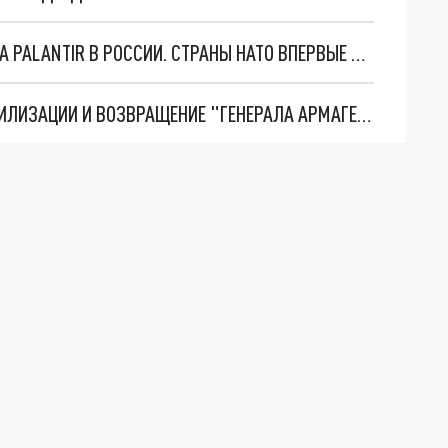
"ОЧЕНЬ ПЛОХИЕ НОВОСТИ": БОЛЬШАЯ ОШИБКА PALANTIR В РОССИИ. СТРАНЫ НАТО ВПЕРВЫЕ ЗА СВО ОСТАНОВИЛИ ПОСТАВКИ ОРУЖИЯ. ВСУ ТЕРЯЮТ ПРИГРАНИЧЬЕ?
ТРИ ГЛАВНЫХ ИНСАЙДА ОБ СВО. ОТМЕНА МОБИЛИЗАЦИИ И ВОЗВРАЩЕНИЕ "ГЕНЕРАЛА АРМАГЕДДОНА"? ОТЛИЧНЫЕ НОВОСТИ, КОТОРЫЕ ЖДАЛИ ВСЕ