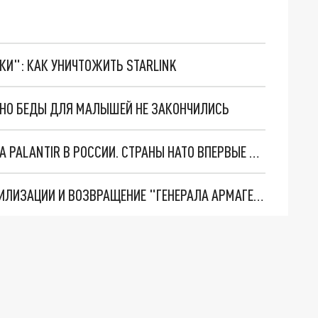
ТКИ": КАК УНИЧТОЖИТЬ STARLINK
. НО БЕДЫ ДЛЯ МАЛЫШЕЙ НЕ ЗАКОНЧИЛИСЬ
"ОЧЕНЬ ПЛОХИЕ НОВОСТИ": БОЛЬШАЯ ОШИБКА PALANTIR В РОССИИ. СТРАНЫ НАТО ВПЕРВЫЕ ЗА СВО ОСТАНОВИЛИ ПОСТАВКИ ОРУЖИЯ. ВСУ ТЕРЯЮТ ПРИГРАНИЧЬЕ?
ТРИ ГЛАВНЫХ ИНСАЙДА ОБ СВО. ОТМЕНА МОБИЛИЗАЦИИ И ВОЗВРАЩЕНИЕ "ГЕНЕРАЛА АРМАГЕДДОНА"? ОТЛИЧНЫЕ НОВОСТИ, КОТОРЫЕ ЖДАЛИ ВСЕ