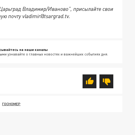
 “Царьград Владимир/Иваново”, присылайте свои
ю почту vladimir@tsargrad.tv.
сывайтесь на наши каналы
ыми узнавайте о главных новостях и важнейших событиях дня.
ГОСНОМЕР