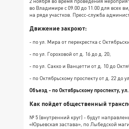
2 ноября во время проведения мероприя
во Владимире с 09.00 до 11.00 для всех 
на ряде участков. Пресс-служба админист
Движение закроют:
- по ул. Мира от перекрестка с Октябрьск
- по ул. Гороховой от д. 16 до д. 20;
- по ул. Сакко и Ванцетти от д. 10 до Окт
- по Октябрьскому проспекту от д. 22 до у
Объезд - по Октябрьскому проспекту, ул
Как пойдет общественный трансп
№ 5 (внутренний круг) - будут направлен
«Юрьевская застава», по Лыбедской маги