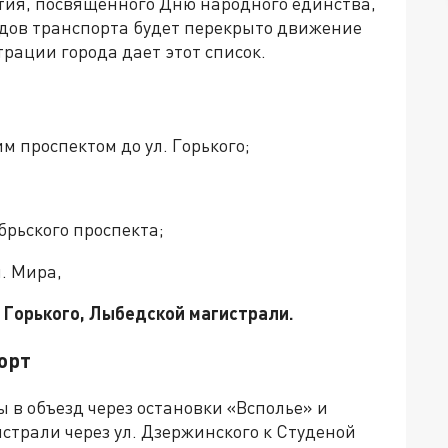
тия, посвященного Дню народного единства,
видов транспорта будет перекрыто движение
рации города дает этот список.
им проспектом до ул. Горького;
ябрьского проспекта;
л. Мира,
. Горького, Лыбедской магистрали.
орт
ы в объезд через остановки «Всполье» и
страли через ул. Дзержинского к Студеной