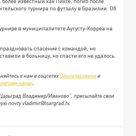
 более известный как Пиксе, погиб после
тельского турнира по футзалу в Бразилии. Об
рнире в муниципалитете Аугусту-Корреа на
.
праздновать спасение с командой, но
тавили в больницу, но спасти его не удалось.
няйтесь к нам в соцсетях
Одноклассники
и
елеграм-канал
.
 “Царьград Владимир/Иваново”, присылайте свои
ю почту vladimir@tsargrad.tv.