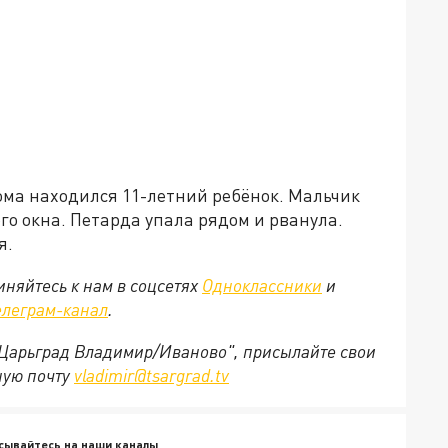
дома находился 11-летний ребёнок. Мальчик
го окна. Петарда упала рядом и рванула.
я.
няйтесь к нам в соцсетях
Одноклассники
и
елеграм-канал
.
 "Царьград Владимир/Иваново", присылайте свои
ную почту
vladimir@tsargrad.tv
сывайтесь на наши каналы