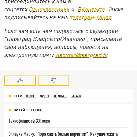
присоединяйтесь к нам в
соцсетях
Одноклассники
и
ВКонтакте
. Также
подписывайтесь на наш
телеграм-канал
.
Если вам есть чем поделиться с редакцией
"Царьград Владимир/Иваново", присылайте
свои наблюдения, вопросы, новости на
электронную почту
vladimir@tsargrad.tv
ТЕГИ:
ФССП
ДИЗО
ПОДВАЛ
ГАРАЖ
ЧИТАЙТЕ ТАКЖЕ:
Технофашисты XXI века
Оплеуха Маску. "Пора снять белые перчатки": Как уничтожить