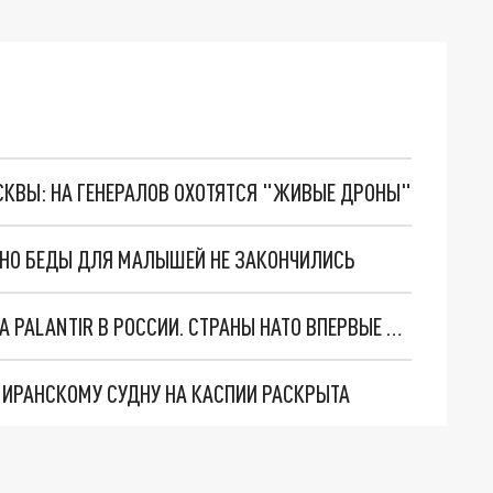
ОСКВЫ: НА ГЕНЕРАЛОВ ОХОТЯТСЯ "ЖИВЫЕ ДРОНЫ"
. НО БЕДЫ ДЛЯ МАЛЫШЕЙ НЕ ЗАКОНЧИЛИСЬ
"ОЧЕНЬ ПЛОХИЕ НОВОСТИ": БОЛЬШАЯ ОШИБКА PALANTIR В РОССИИ. СТРАНЫ НАТО ВПЕРВЫЕ ЗА СВО ОСТАНОВИЛИ ПОСТАВКИ ОРУЖИЯ. ВСУ ТЕРЯЮТ ПРИГРАНИЧЬЕ?
О ИРАНСКОМУ СУДНУ НА КАСПИИ РАСКРЫТА