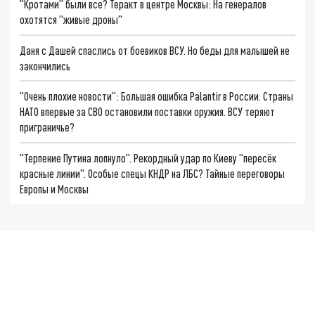
"Кротами" были все? Теракт в центре Москвы: На генералов
охотятся "живые дроны"
Даня с Дашей спаслись от боевиков ВСУ. Но беды для малышей не
закончились
"Очень плохие новости": Большая ошибка Palantir в России. Страны
НАТО впервые за СВО остановили поставки оружия. ВСУ теряют
приграничье?
"Терпение Путина лопнуло". Рекордный удар по Киеву "пересёк
красные линии". Особые спецы КНДР на ЛБС? Тайные переговоры
Европы и Москвы