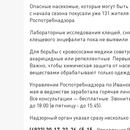
Опасные насекомые, которые могут быть
с начала сезона покусали уже 131 жител
Роспотребнадзора.
Лабораторные исследования клещей, сня
клещевого энцефалита пока не выявили.
Для борьбы с кровососами медики совет
акарицидные или репеллентные. Первые
Важно, чтобы химическая защита от насе
веществами обрабатывают только одежд
Управление Роспотребнадзора по Ивановс
мая в ведомстве заработала горячая ли
Все консультации — бесплатные. Звонить н
до 18:00 (в пятницу - до 15:45).
Надзорный орган указал сразу несколько
(4932) 30-17-32, 26-45-15
- Управление Р