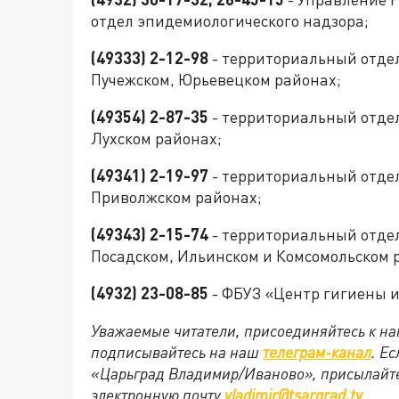
отдел эпидемиологического надзора;
(49333) 2-12-98
- территориальный отдел
Пучежском, Юрьевецком районах;
(49354) 2-87-35
- территориальный отдел 
Лухском районах;
(49341) 2-19-97
- территориальный отдел
Приволжском районах;
(49343) 2-15-74
- территориальный отдел 
Посадском, Ильинском и Комсомольском 
(4932) 23-08-85
- ФБУЗ «Центр гигиены и
Уважаемые читатели, присоединяйтесь к на
подписывайтесь на наш
телеграм-канал
. Е
«Царьград Владимир/Иваново», присылайте
электронную почту
vladimir@tsargrad.tv