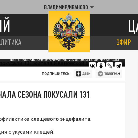
ВЛАДИМИР/ИВАНОВО
ИЙ
Ц
АЛИТИКА
ЭФИР
ФОТО: BULKIN SERGEY/NEWS.RU VIA GLOBALLOOKPRESS.COM
ПОДПИШИТЕСЬ:
ЧАЛА СЕЗОНА ПОКУСАЛИ 131
офилактике клещевого энцефалита.
ция с укусами клещей.