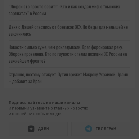
"Людей это просто бесит!": Кто и как создал миф о "высоких
зарплатах" в России
Даня с Дашей спаслись от боевиков ВСУ. Но беды для малышей не
закончились
Новости сильно хуже, чем докладывали. Враг форсировал реку.
Оборона провалена. Кто по глупости спалил позиции ВС России на
важнейшем фронте?
Страшно, поэтому атакует. Путин врежет Макрону Украиной. Трамп
– добавит за Иран
Подписывайтесь на наши каналы
и первыми узнавайте о главных новостях
и важнейших событиях дня.
ДЗЕН
ТЕЛЕГРАМ