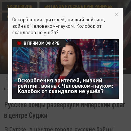
ЭКСКЛЮЗИВ
БИТВА ЗА РУССКОЕ ПРИГРАНИЧЬЕ
СВО
Оскорбления зрителей, низкий рейтинг,
война с Человеком-пауком: Колобок от
скандалов не ушёл?
В ПРЯМОМ ЭФИРЕ:
ФОТО: КОЛЛАЖ ЦАРЬГРАДА.
12 МАРТА 12:44
ПОДПИШИТЕСЬ:
Русские бойцы развернули Имперский флаг
в центре Суджи
В Судже, в центре города русские бойцы