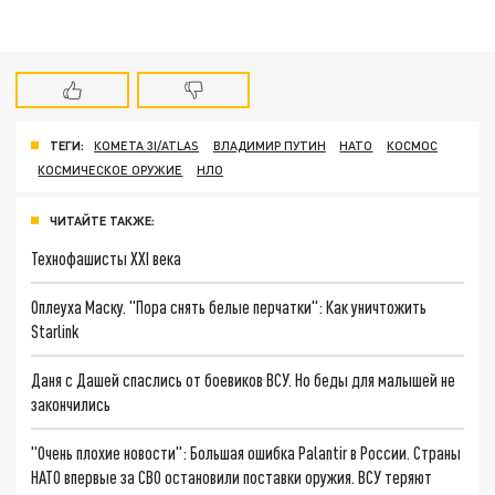
ТЕГИ:
КОМЕТА 3I/ATLAS
ВЛАДИМИР ПУТИН
НАТО
КОСМОС
КОСМИЧЕСКОЕ ОРУЖИЕ
НЛО
ЧИТАЙТЕ ТАКЖЕ:
Технофашисты XXI века
Оплеуха Маску. "Пора снять белые перчатки": Как уничтожить
Starlink
Даня с Дашей спаслись от боевиков ВСУ. Но беды для малышей не
закончились
"Очень плохие новости": Большая ошибка Palantir в России. Страны
НАТО впервые за СВО остановили поставки оружия. ВСУ теряют