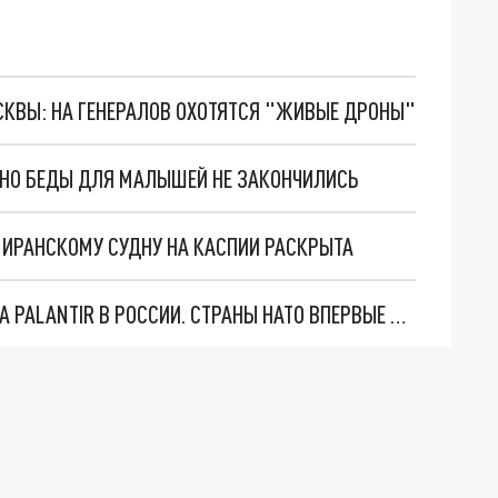
ОСКВЫ: НА ГЕНЕРАЛОВ ОХОТЯТСЯ "ЖИВЫЕ ДРОНЫ"
. НО БЕДЫ ДЛЯ МАЛЫШЕЙ НЕ ЗАКОНЧИЛИСЬ
О ИРАНСКОМУ СУДНУ НА КАСПИИ РАСКРЫТА
"ОЧЕНЬ ПЛОХИЕ НОВОСТИ": БОЛЬШАЯ ОШИБКА PALANTIR В РОССИИ. СТРАНЫ НАТО ВПЕРВЫЕ ЗА СВО ОСТАНОВИЛИ ПОСТАВКИ ОРУЖИЯ. ВСУ ТЕРЯЮТ ПРИГРАНИЧЬЕ?