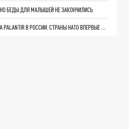
. НО БЕДЫ ДЛЯ МАЛЫШЕЙ НЕ ЗАКОНЧИЛИСЬ
"ОЧЕНЬ ПЛОХИЕ НОВОСТИ": БОЛЬШАЯ ОШИБКА PALANTIR В РОССИИ. СТРАНЫ НАТО ВПЕРВЫЕ ЗА СВО ОСТАНОВИЛИ ПОСТАВКИ ОРУЖИЯ. ВСУ ТЕРЯЮТ ПРИГРАНИЧЬЕ?