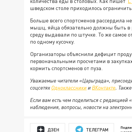
количества еды в столовых. Как пишет
L
шведском столе приходилось ограничить,
Больше всего спортсменов рассердила не
мышц, яйца обязательно должны быть в р
среду выдавали по штучке. То же самое о
по одному кусочку.
Организаторы объяснили дефицит проду
первоначальными просчетами в закупка
кормить спортсменов от пуза.
Уважаемые читатели «Царьграда», присоеди
соцсетях
Одноклассники
и
ВКонтакте
. Такж
Если вам есть чем поделиться с редакцией
наблюдения, вопросы, новости на электрон
Подпи
ДЗЕН
ТЕЛЕГРАМ
и перв