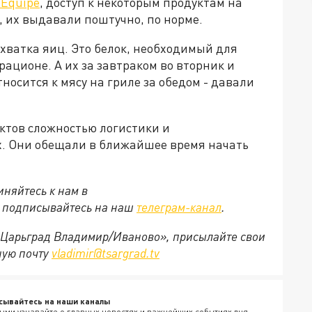
'Equipe
, доступ к некоторым продуктам на
 их выдавали поштучно, по норме.
хватка яиц. Это белок, необходимый для
ационе. А их за завтраком во вторник и
тносится к мясу на гриле за обедом - давали
ктов сложностью логистики и
х. Они обещали в ближайшее время начать
няйтесь к нам в
е подписывайтесь на наш
телеграм-канал
.
 «Царьград Владимир/Иваново», присылайте свои
ную почту
vladimir@tsargrad.tv
сывайтесь на наши каналы
ыми узнавайте о главных новостях и важнейших событиях дня.