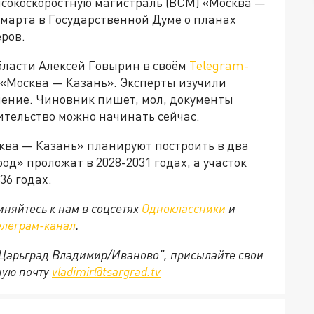
ысокоскоростную магистраль (ВСМ) «Москва —
 марта в Государственной Думе о планах
ров.
бласти Алексей Говырин в своём
Telegram-
М «Москва — Казань». Эксперты изучили
ение. Чиновник пишет, мол, документы
ительство можно начинать сейчас.
ва — Казань» планируют построить в два
д» проложат в 2028-2031 годах, а участок
36 годах.
няйтесь к нам в соцсетях
Одноклассники
и
елеграм-канал
.
 "Царьград Владимир/Иваново", присылайте свои
ную почту
vladimir@tsargrad.tv