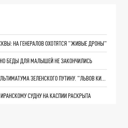
ОСКВЫ: НА ГЕНЕРАЛОВ ОХОТЯТСЯ "ЖИВЫЕ ДРОНЫ"
. НО БЕДЫ ДЛЯ МАЛЫШЕЙ НЕ ЗАКОНЧИЛИСЬ
НОВОЕ МАСШТАБНЕЙШЕЕ НАСТУПЛЕНИЕ. ТРИ УЛЬТИМАТУМА ЗЕЛЕНСКОГО ПУТИНУ. "ЛЬВОВ КИМА" ПОСТАВЯТ НА ПВО? ГЛОБАЛЬНЫЙ ПРОРЫВ ПОД ЗАПОРОЖЬЕМ
О ИРАНСКОМУ СУДНУ НА КАСПИИ РАСКРЫТА