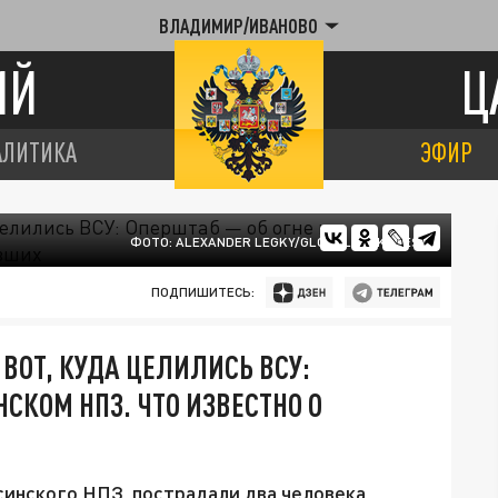
ВЛАДИМИР/ИВАНОВО
ИЙ
Ц
АЛИТИКА
ЭФИР
ФОТО: ALEXANDER LEGKY/GLOBALLOOKPRESS
ПОДПИШИТЕСЬ:
 ВОТ, КУДА ЦЕЛИЛИСЬ ВСУ:
НСКОМ НПЗ. ЧТО ИЗВЕСТНО О
инского НПЗ, пострадали два человека.