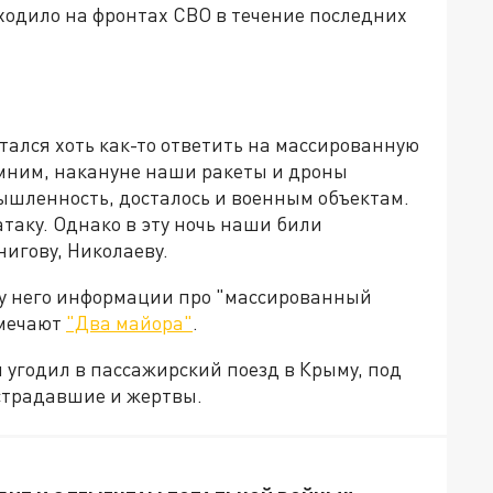
ходило на фронтах СВО в течение последних
тался хоть как-то ответить на массированную
омним, накануне наши ракеты и дроны
шленность, досталось и военным объектам.
атаку. Однако в эту ночь наши били
игову, Николаеву.
 у него информации про "массированный
тмечают
"Два майора"
.
 угодил в пассажирский поезд в Крыму, под
острадавшие и жертвы.