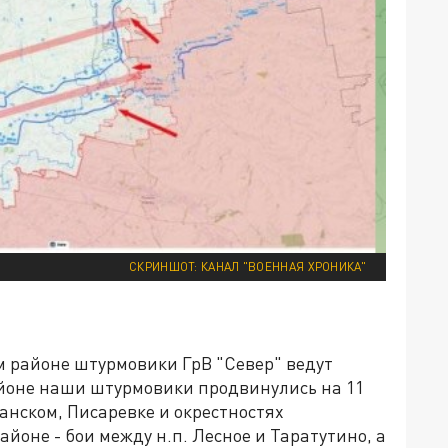
СКРИНШОТ: КАНАЛ "ВОЕННАЯ ХРОНИКА"
 районе штурмовики ГрВ "Север" ведут
айоне наши штурмовики продвинулись на 11
жанском, Писаревке и окрестностях
йоне - бои между н.п. Лесное и Таратутино, а