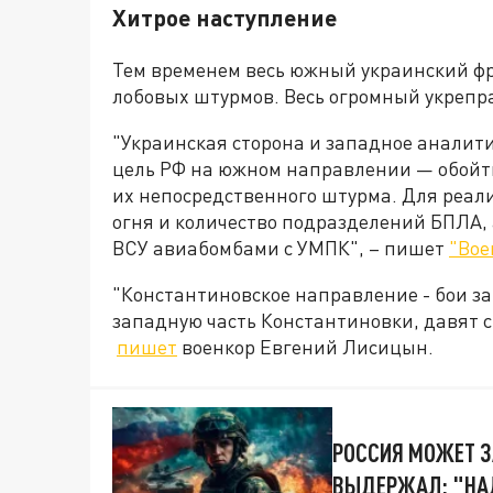
Хитрое наступление
Тем временем весь южный украинский фр
лобовых штурмов. Весь огромный укрепра
"Украинская сторона и западное аналити
цель РФ на южном направлении — обойти
их непосредственного штурма. Для реал
огня и количество подразделений БПЛА,
ВСУ авиабомбами с УМПК", – пишет
"Вое
"Константиновское направление - бои за
западную часть Константиновки, давят с
пишет
военкор Евгений Лисицын.
РОССИЯ МОЖЕТ З
ВЫДЕРЖАЛ: "НА