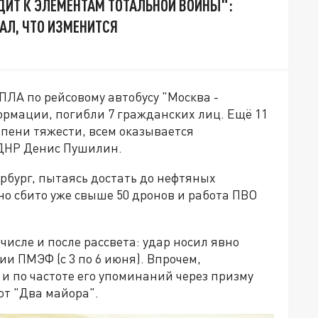
ДИТ К ЭЛЕМЕНТАМ ТОТАЛЬНОЙ ВОЙНЫ":
АЛ, ЧТО ИЗМЕНИТСЯ
ЛА по рейсовому автобусу "Москва -
рмации, погибли 7 гражданских лиц. Ещё 11
пени тяжести, всем оказывается
 ДНР Денис Пушилин.
рбург, пытаясь достать до нефтяных
о сбито уже свыше 50 дронов и работа ПВО
исле и после рассвета: удар носил явно
и ПМЭФ (с 3 по 6 июня). Впрочем,
 по частоте его упоминаний через призму
ют "Два майора".