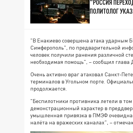
"РОССИЯ ПЕРЕХО
ПОЛИТОЛОГ УКАЗ
"В Енакиево совершена атака ударным БП
Симферополь", по предварительной инфо
человек получили ранения различной сте
необходимая помощь", – сообщил глава
Очень активно враг атаковал Санкт-Пете
терминалов в Угольном порте. Официальн
продолжается.
"Беспилотники противника летели в том ч
демонстрационный характер в преддвери
умышленная привязка в ПМЭФ очевидна и
налёта на вражеских каналах", – отмеча