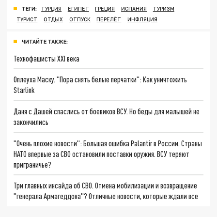
ТЕГИ:
ТУРЦИЯ
ЕГИПЕТ
ГРЕЦИЯ
ИСПАНИЯ
ТУРИЗМ
ТУРИСТ
ОТДЫХ
ОТПУСК
ПЕРЕЛЁТ
ИНФЛЯЦИЯ
ЧИТАЙТЕ ТАКЖЕ:
Технофашисты XXI века
Оплеуха Маску. "Пора снять белые перчатки": Как уничтожить
Starlink
Даня с Дашей спаслись от боевиков ВСУ. Но беды для малышей не
закончились
"Очень плохие новости": Большая ошибка Palantir в России. Страны
НАТО впервые за СВО остановили поставки оружия. ВСУ теряют
приграничье?
Три главных инсайда об СВО. Отмена мобилизации и возвращение
"генерала Армагеддона"? Отличные новости, которые ждали все