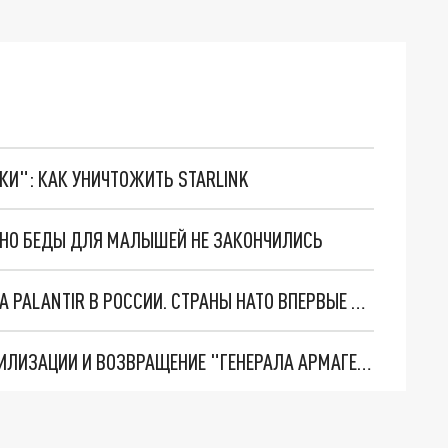
ТКИ": КАК УНИЧТОЖИТЬ STARLINK
. НО БЕДЫ ДЛЯ МАЛЫШЕЙ НЕ ЗАКОНЧИЛИСЬ
"ОЧЕНЬ ПЛОХИЕ НОВОСТИ": БОЛЬШАЯ ОШИБКА PALANTIR В РОССИИ. СТРАНЫ НАТО ВПЕРВЫЕ ЗА СВО ОСТАНОВИЛИ ПОСТАВКИ ОРУЖИЯ. ВСУ ТЕРЯЮТ ПРИГРАНИЧЬЕ?
ТРИ ГЛАВНЫХ ИНСАЙДА ОБ СВО. ОТМЕНА МОБИЛИЗАЦИИ И ВОЗВРАЩЕНИЕ "ГЕНЕРАЛА АРМАГЕДДОНА"? ОТЛИЧНЫЕ НОВОСТИ, КОТОРЫЕ ЖДАЛИ ВСЕ