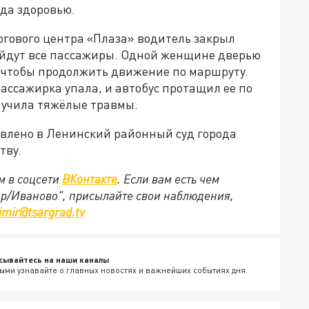
да здоровью.
оргового центра «Плаза» водитель закрыл
ыйдут все пассажиры. Одной женщине дверью
а, чтобы продолжить движение по маршруту.
Пассажирка упала, и автобус протащил ее по
лучила тяжёлые травмы.
авлено в Ленинский районный суд города
ству.
м в соцсети
ВКонтакте
. Если вам есть чем
ир/Иваново", присылайте свои наблюдения,
imir@tsargrad.tv
сывайтесь на наши каналы
ыми узнавайте о главных новостях и важнейших событиях дня.