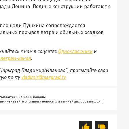
щади Ленина. Водные конструкции работают с
а площади Пушкина сопровождается
ильных порывов ветра и обильных осадков
няйтесь к нам в соцсетях
Одноклассники
и
елеграм-канал
.
 "Царьград Владимир/Иваново", присылайте свои
ную почту
vladimir@tsargrad.tv
сывайтесь на наши каналы
ыми узнавайте о главных новостях и важнейших событиях дня.