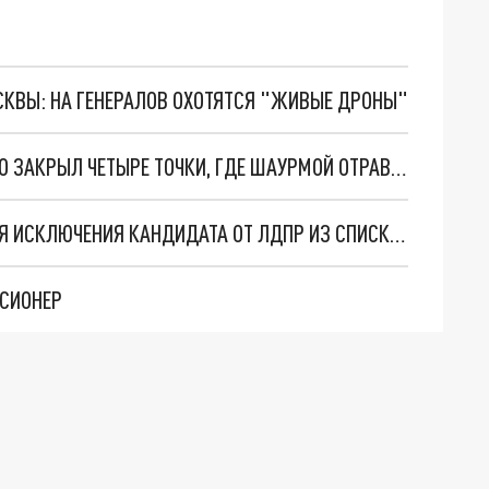
ОСКВЫ: НА ГЕНЕРАЛОВ ОХОТЯТСЯ "ЖИВЫЕ ДРОНЫ"
ВО ВЛАДИМИРЕ РОСПОТРЕБНАДЗОР ВРЕМЕННО ЗАКРЫЛ ЧЕТЫРЕ ТОЧКИ, ГДЕ ШАУРМОЙ ОТРАВИЛОСЬ 56 ЧЕЛОВЕК
ВЛАДИМИРСКИЙ ИЗБИРКОМ ПОДАЛ В СУД ДЛЯ ИСКЛЮЧЕНИЯ КАНДИДАТА ОТ ЛДПР ИЗ СПИСКА НА ВЫБОРЫ В ЗС
НСИОНЕР