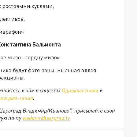
с ростовыми куклами;
ллективов;
-марафон»
Константина Бальмонта
ое мыло - сердцу мило»
ика будут фото-зоны, мыльная аллея
тракционы.
няйтесь к нам в соцсетях
Одноклассники
и
елеграм-канал
.
 "Царьград Владимир/Иваново", присылайте свои
ную почту
vladimir@tsargrad.tv