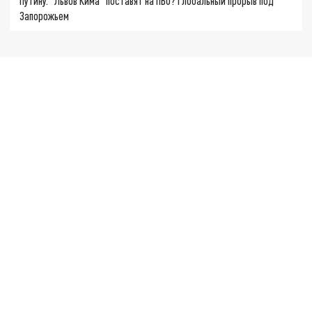
Путину. "Львов Кима" поставят на ПВО? Глобальный прорыв под
Запорожьем