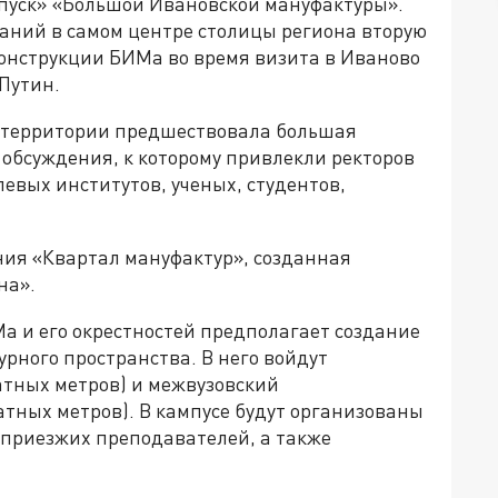
апуск» «Большой Ивановской мануфактуры».
аний в самом центре столицы региона вторую
конструкции БИМа во время визита в Иваново
Путин.
 территории предшествовала большая
 обсуждения, к которому привлекли ректоров
левых институтов, ученых, студентов,
ия «Квартал мануфактур», созданная
на».
а и его окрестностей предполагает создание
урного пространства. В него войдут
атных метров) и межвузовский
атных метров). В кампусе будут организованы
 приезжих преподавателей, а также