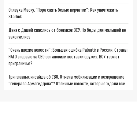
Оплеуха Маску. "Пора снять белые перчатки": Как уничтожить
Starlink
Даня с Дашей спаслись от боевиков ВСУ. Но беды для малышей не
закончились
"Очень плохие новости": Большая ошибка Palantir в России. Страны
НАТО впервые за СВО остановили поставки оружия. ВСУ теряют
приграничье?
Три главных инсайда об СВО. Отмена мобилизации и возвращение
"генерала Армагеддона"? Отличные новости, которые ждали все