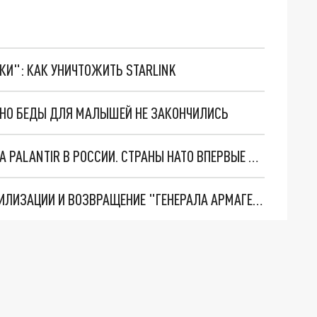
ТКИ": КАК УНИЧТОЖИТЬ STARLINK
. НО БЕДЫ ДЛЯ МАЛЫШЕЙ НЕ ЗАКОНЧИЛИСЬ
"ОЧЕНЬ ПЛОХИЕ НОВОСТИ": БОЛЬШАЯ ОШИБКА PALANTIR В РОССИИ. СТРАНЫ НАТО ВПЕРВЫЕ ЗА СВО ОСТАНОВИЛИ ПОСТАВКИ ОРУЖИЯ. ВСУ ТЕРЯЮТ ПРИГРАНИЧЬЕ?
ТРИ ГЛАВНЫХ ИНСАЙДА ОБ СВО. ОТМЕНА МОБИЛИЗАЦИИ И ВОЗВРАЩЕНИЕ "ГЕНЕРАЛА АРМАГЕДДОНА"? ОТЛИЧНЫЕ НОВОСТИ, КОТОРЫЕ ЖДАЛИ ВСЕ