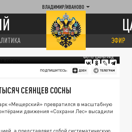
ВЛАДИМИР/ИВАНОВО
ИЙ
Ц
АЛИТИКА
ЭФИР
ФОТО: ЦАРЬГРАД
ПОДПИШИТЕСЬ:
ТЫСЯЧ СЕЯНЦЕВ СОСНЫ
арк «Мещерский» превратился в масштабную
олонтёрами движения «Сохрани Лес» высадили
цией, а представляет собой систематическую