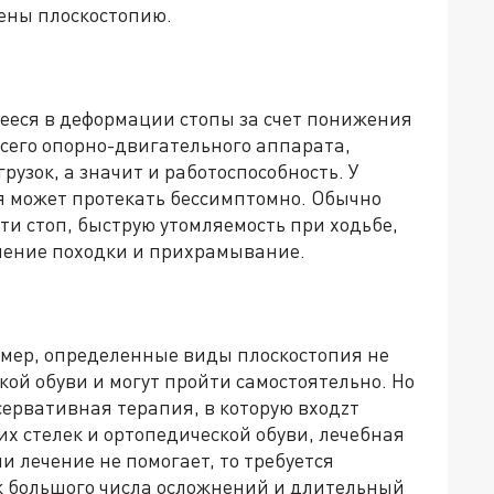
ены плоскостопию.
ееся в деформации стопы за счет понижения
сего опорно-двигательного аппарата,
узок, а значит и работоспособность. У
я может протекать бессимптомно. Обычно
ти стоп, быструю утомляемость при ходьбе,
ушение походки и прихрамывание.
мер, определенные виды плоскостопия не
ой обуви и могут пройти самостоятельно. Но
ервативная терапия, в которую входzт
 стелек и ортопедической обуви, лечебная
и лечение не помогает, то требуется
к большого числа осложнений и длительный