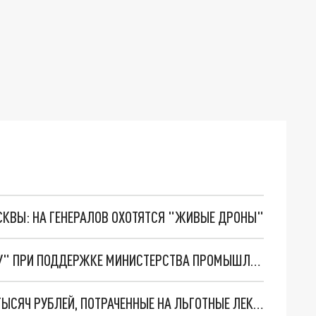
ОСКВЫ: НА ГЕНЕРАЛОВ ОХОТЯТСЯ "ЖИВЫЕ ДРОНЫ"
В РАДУЖНОМ СОЗДАДУТ "ЛАЗЕРНУЮ ДОЛИНУ" ПРИ ПОДДЕРЖКЕ МИНИСТЕРСТВА ПРОМЫШЛЕННОЙ ТОРГОВЛИ
ВО ВЛАДИМИРЕ ОНКОБОЛЬНОМУ ВЕРНУТ 300 ТЫСЯЧ РУБЛЕЙ, ПОТРАЧЕННЫЕ НА ЛЬГОТНЫЕ ЛЕКАРСТВА