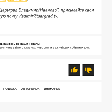
 “Царьград Владимир/Иваново”, присылайте свои
ю почту vladimir@tsargrad.tv.
сывайтесь на наши каналы
ыми узнавайте о главных новостях и важнейших событиях дня.
ПРОДАЖА
АВТОРЫНОК
ИНОМАРКА