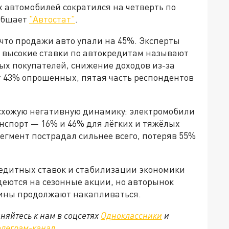
х автомобилей сократился на четверть по
ообщает
"Автостат"
.
что продажи авто упали на 45%. Эксперты
: высокие ставки по автокредитам называют
х покупателей, снижение доходов из-за
 43% опрошенных, пятая часть респондентов
схожую негативную динамику: электромобили
нспорт — 16% и 46% для лёгких и тяжёлых
сегмент пострадал сильнее всего, потеряв 55%
редитных ставок и стабилизации экономики
деются на сезонные акции, но авторынок
шины продолжают накапливаться.
няйтесь к нам в соцсетях
Одноклассники
и
елеграм-канал
.