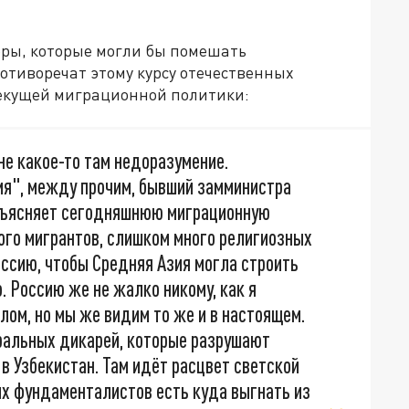
еры, которые могли бы помешать
отиворечат этому курсу отечественных
текущей миграционной политики:
не какое-то там недоразумение.
я", между прочим, бывший замминистра
объясняет сегодняшнюю миграционную
ого мигрантов, слишком много религиозных
оссию, чтобы Средняя Азия могла строить
 Россию же не жалко никому, как я
лом, но мы же видим то же и в настоящем.
еральных дикарей, которые разрушают
в Узбекистан. Там идёт расцвет светской
ых фундаменталистов есть куда выгнать из