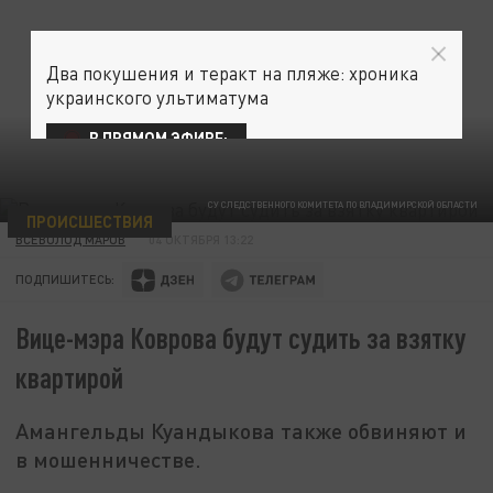
Два покушения и теракт на пляже: хроника
украинского ультиматума
В ПРЯМОМ ЭФИРЕ:
СУ СЛЕДСТВЕННОГО КОМИТЕТА ПО ВЛАДИМИРСКОЙ ОБЛАСТИ
ПРОИСШЕСТВИЯ
ВСЕВОЛОД МАРОВ
04 ОКТЯБРЯ 13:22
ПОДПИШИТЕСЬ:
Вице-мэра Коврова будут судить за взятку
квартирой
Амангельды Куандыкова также обвиняют и
в мошенничестве.