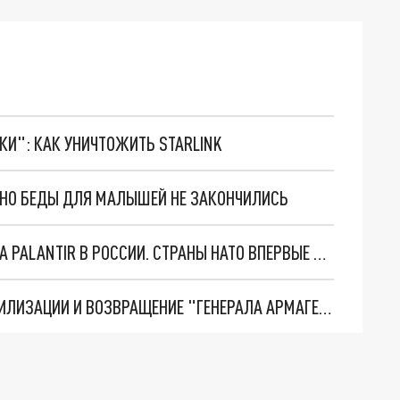
ТКИ": КАК УНИЧТОЖИТЬ STARLINK
. НО БЕДЫ ДЛЯ МАЛЫШЕЙ НЕ ЗАКОНЧИЛИСЬ
"ОЧЕНЬ ПЛОХИЕ НОВОСТИ": БОЛЬШАЯ ОШИБКА PALANTIR В РОССИИ. СТРАНЫ НАТО ВПЕРВЫЕ ЗА СВО ОСТАНОВИЛИ ПОСТАВКИ ОРУЖИЯ. ВСУ ТЕРЯЮТ ПРИГРАНИЧЬЕ?
ТРИ ГЛАВНЫХ ИНСАЙДА ОБ СВО. ОТМЕНА МОБИЛИЗАЦИИ И ВОЗВРАЩЕНИЕ "ГЕНЕРАЛА АРМАГЕДДОНА"? ОТЛИЧНЫЕ НОВОСТИ, КОТОРЫЕ ЖДАЛИ ВСЕ