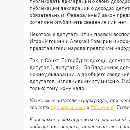
публиковать декларации о своих доходах
публикации деклараций о доходах депут
обязательным. Федеральный закон предо
хотят они опубличить сведения или нет.
Некоторые депутаты этим правом воспол
Игорь Игошин и Алексей Говырин инфо
представители народа предпочли народу 
Так, в Санкт-Петербурге доходы депутат
депутат 1, депутат 2… Во Владимире деп
некие декларации, а до общего сведения
депутатов, исполнивших эту миссию. В о
только тому, кому надо.
Уважаемые читатели «Царьграда», присоеди
соцсетях
Одноклассники
и
ВКонтакте
. Такж
Если вам есть чем поделиться с редакцией
наблюдения, вопросы, новости на электрон