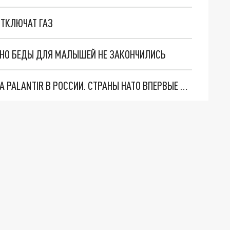
ОТКЛЮЧАТ ГАЗ
. НО БЕДЫ ДЛЯ МАЛЫШЕЙ НЕ ЗАКОНЧИЛИСЬ
"ОЧЕНЬ ПЛОХИЕ НОВОСТИ": БОЛЬШАЯ ОШИБКА PALANTIR В РОССИИ. СТРАНЫ НАТО ВПЕРВЫЕ ЗА СВО ОСТАНОВИЛИ ПОСТАВКИ ОРУЖИЯ. ВСУ ТЕРЯЮТ ПРИГРАНИЧЬЕ?