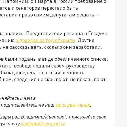
. Напомним, с 1 марта в России требование о
атов и сенаторов перестало быть
ставил право самим депутатам решать –
ьзовались. Представители региона в Госдуме
рмацию
о доходах за год открыли
. Другие
не рассказывать, сколько они заработали.
ов были поданы в виде обезличенного списка:
утаты вообще подали своем руководству
 была доведена только численность
бщем, сведения не скрывают, но показывают
няйтесь к нам в
е подписывайтесь на наш
телеграм-канал
.
 "Царьград Владимир/Иваново", присылайте свои
ную почту
vladimir@tsargrad.tv