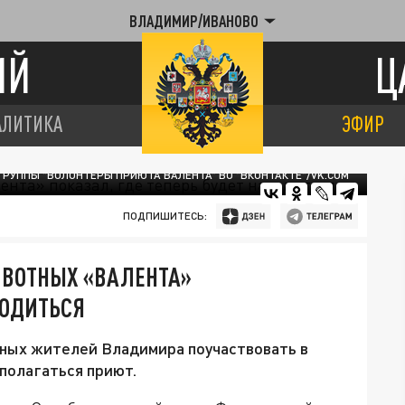
ВЛАДИМИР/ИВАНОВО
ИЙ
Ц
АЛИТИКА
ЭФИР
ГРУППЫ "ВОЛОНТЁРЫ ПРИЮТА ВАЛЕНТА" ВО "ВКОНТАКТЕ"/VK.COM
ПОДПИШИТЕСЬ:
ВОТНЫХ «ВАЛЕНТА»
ХОДИТЬСЯ
ных жителей Владимира поучаствовать в
сполагаться приют.