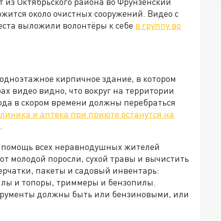
 из Октябрьского района во Фрунзенский
жится около очистных сооружений. Видео с
еста выложили волонтёры к себе
в группу во
 одноэтажное кирпичное здание, в котором
ах видео видно, что вокруг на территории
сюда в скором времени должны перебраться
линика и аптека при приюте останутся на
я.
ся помощь всех неравнодушных жителей
от молодой поросли, сухой травы и вычистить
перчатки, пакеты и садовый инвентарь:
илы и топоры, триммеры и бензопилы.
нструменты должны быть или бензиновыми, или