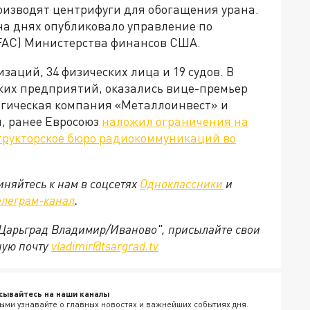
роизводят центрифуги для обогащения урана.
на днях опубликовало управление по
FAC) Министерства финансов США.
заций, 34 физических лица и 19 судов. В
ких предприятий, оказались вице-премьер
ргическая компания «Металлоинвест» и
и, ранее Евросоюз
наложил ограничения на
трукторское бюро радиокоммуникаций во
няйтесь к нам в соцсетях
Одноклассники
и
елеграм-канал
.
 "Царьград Владимир/Иваново", присылайте свои
ную почту
vladimir@tsargrad.tv
сывайтесь на наши каналы
ыми узнавайте о главных новостях и важнейших событиях дня.