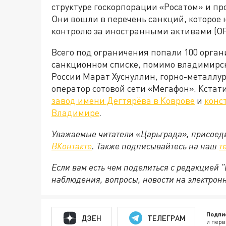
структуре госкорпорации «Росатом» и п
Они вошли в перечень санкций, которое 
контролю за иностранными активами (O
Всего под ограничения попали 100 органи
санкционном списке, помимо владимирс
России Марат Хуснуллин, горно-металлу
оператор сотовой сети «Мегафон». Кстат
завод имени Дегтярёва в Коврове
и
конс
Владимире
.
Уважаемые читатели «Царьграда», присоеди
ВКонтакте
. Также подписывайтесь на наш
т
Если вам есть чем поделиться с редакцией
наблюдения, вопросы, новости на электрон
Подпи
ДЗЕН
ТЕЛЕГРАМ
и перв